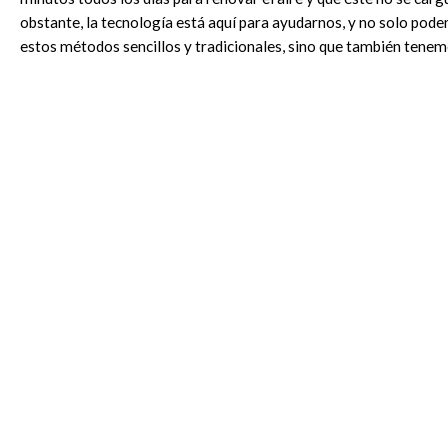
obstante, la tecnología está aquí para ayudarnos, y no solo po
estos métodos sencillos y tradicionales, sino que también tenem
electrónicos sofisticados que sirven para sustituir el aire de un r
Cl...
LEER MÁS