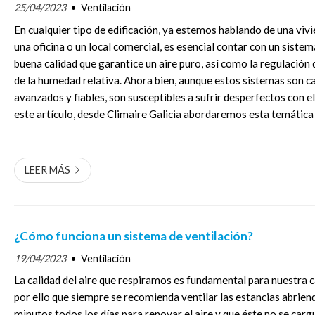
25/04/2023
Ventilación
En cualquier tipo de edificación, ya estemos hablando de una vivi
una oficina o un local comercial, es esencial contar con un sistem
buena calidad que garantice un aire puro, así como la regulación
de la humedad relativa. Ahora bien, aunque estos sistemas son 
avanzados y fiables, son susceptibles a sufrir desperfectos con e
este artículo, desde Climaire Galicia abordaremos esta temática 
LEER MÁS
¿Cómo funciona un sistema de ventilación?
19/04/2023
Ventilación
La calidad del aire que respiramos es fundamental para nuestra ca
por ello que siempre se recomienda ventilar las estancias abrien
minutos todos los días para renovar el aire y que éste no se car