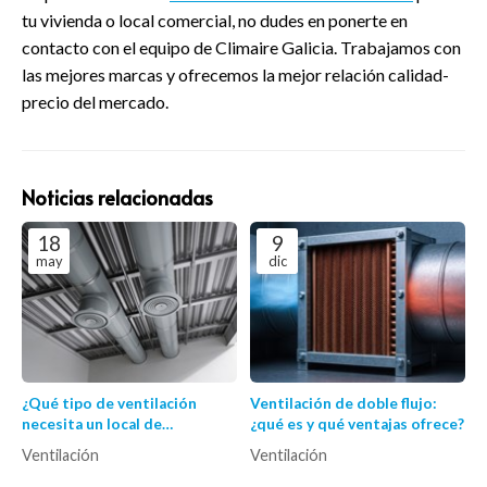
tu vivienda o local comercial, no dudes en ponerte en
contacto con el equipo de Climaire Galicia. Trabajamos con
las mejores marcas y ofrecemos la mejor relación calidad-
precio del mercado.
Noticias relacionadas
18
9
may
dic
¿Qué tipo de ventilación
Ventilación de doble flujo:
necesita un local de
¿qué es y qué ventajas ofrece?
hostelería?
Ventilación
Ventilación