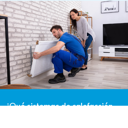
¿Qué sistemas de calefacción
instalamos en Climaire Galicia?
En
Climaire
Galicia
realizamos en nuestra actividad diaria