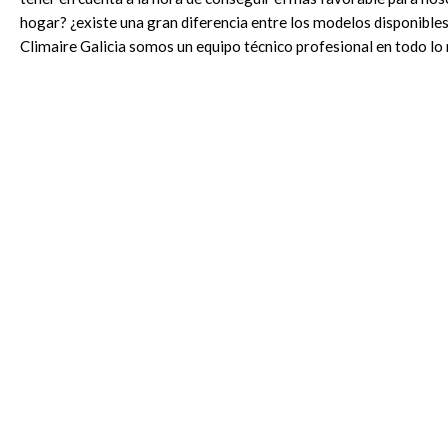
hogar? ¿existe una gran diferencia entre los modelos disponible
Climaire Galicia somos un equipo técnico profesional en todo lo
sistemas de climatización. Por ello, te ofrecemos lo último en e
aspectos...
LEER MÁS