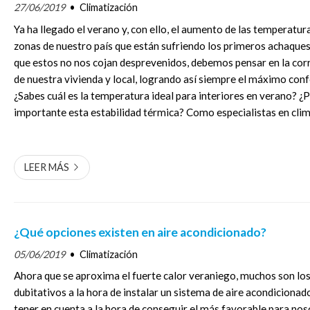
27/06/2019
Climatización
Ya ha llegado el verano y, con ello, el aumento de las temperatura
zonas de nuestro país que están sufriendo los primeros achaques
que estos no nos cojan desprevenidos, debemos pensar en la cor
de nuestra vivienda y local, logrando así siempre el máximo conf
¿Sabes cuál es la temperatura ideal para interiores en verano? ¿
importante esta estabilidad térmica? Como especialistas en clim
correcta ventil...
LEER MÁS
¿Qué opciones existen en aire acondicionado?
05/06/2019
Climatización
Ahora que se aproxima el fuerte calor veraniego, muchos son los
dubitativos a la hora de instalar un sistema de aire acondicion
tener en cuenta a la hora de conseguir el más favorable para nos