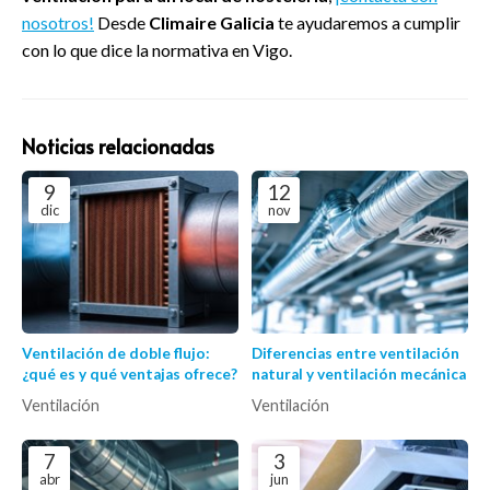
nosotros!
Desde
Climaire Galicia
te ayudaremos a cumplir
con lo que dice la normativa en Vigo.
Noticias relacionadas
9
12
dic
nov
Ventilación de doble flujo:
Diferencias entre ventilación
¿qué es y qué ventajas ofrece?
natural y ventilación mecánica
Ventilación
Ventilación
7
3
abr
jun