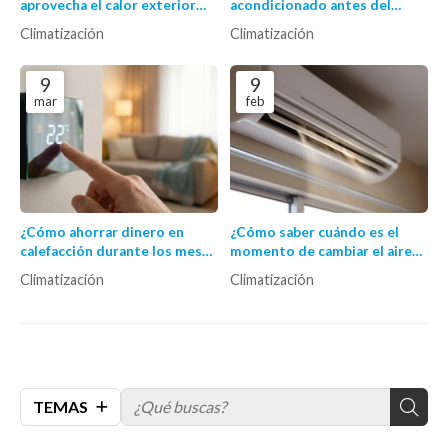
aprovecha el calor exterior
acondicionado antes del
para refrigerar
verano
Climatización
Climatización
eficientemente
9
9
mar
feb
¿Cómo ahorrar dinero en
¿Cómo saber cuándo es el
calefacción durante los meses
momento de cambiar el aire
fríos?
acondicionado por uno
Climatización
Climatización
nuevo?
TEMAS