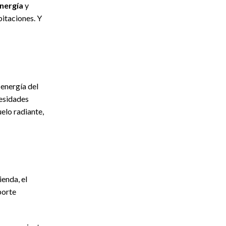
nergía
y
bitaciones. Y
 energía del
cesidades
elo radiante,
enda, el
porte