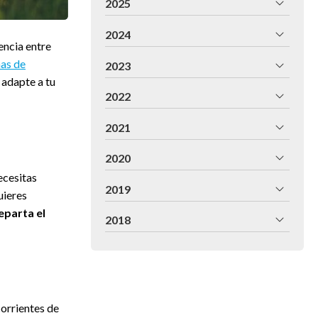
2025
2024
encia entre
mas de
2023
 adapte a tu
2022
2021
2020
ecesitas
2019
uieres
eparta el
2018
corrientes de