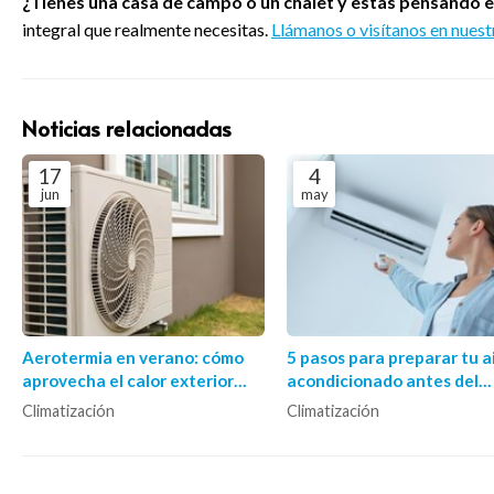
¿Tienes una casa de campo o un chalet y estás pensando e
integral que realmente necesitas.
Llámanos o visítanos en nuest
Noticias relacionadas
17
4
jun
may
Aerotermia en verano: cómo
5 pasos para preparar tu a
aprovecha el calor exterior
acondicionado antes del
para refrigerar eficientemente
verano
Climatización
Climatización