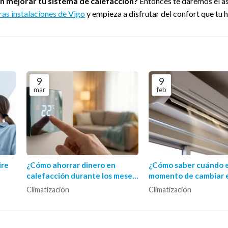
n mejorar tu sistema de calefacción?
Entonces te daremos el 
ras instalaciones de Vigo
y empieza a disfrutar del confort que tu 
9
9
mar
feb
ire
¿Cómo ahorrar dinero en
¿Cómo saber cuándo e
calefacción durante los meses
momento de cambiar e
fríos?
acondicionado por un
Climatización
Climatización