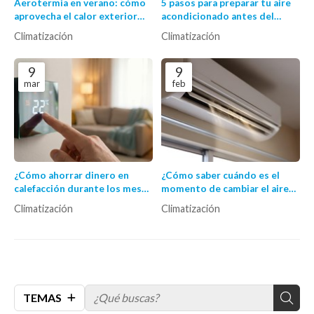
Aerotermia en verano: cómo
5 pasos para preparar tu aire
aprovecha el calor exterior
acondicionado antes del
para refrigerar
verano
Climatización
Climatización
eficientemente
9
9
mar
feb
¿Cómo ahorrar dinero en
¿Cómo saber cuándo es el
calefacción durante los meses
momento de cambiar el aire
fríos?
acondicionado por uno
Climatización
Climatización
nuevo?
TEMAS