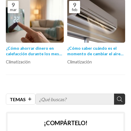
9
9
mar
feb
¿Cómo ahorrar dinero en
¿Cómo saber cuándo es el
calefacción durante los meses
momento de cambiar el aire
fríos?
acondicionado por uno
Climatización
Climatización
nuevo?
TEMAS
¡COMPÁRTELO!