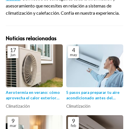
asesoramiento que necesites en relación a sistemas de
climatización y calefacción. Confía en nuestra experiencia.
Noticias relacionadas
17
4
jun
may
Aerotermia en verano: cómo
5 pasos para preparar tu aire
aprovecha el calor exterior
acondicionado antes del
para refrigerar
verano
Climatización
Climatización
eficientemente
9
9
mar
feb