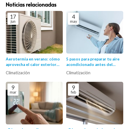
Noticias relacionadas
17
4
jun
may
Aerotermia en verano: cómo
5 pasos para preparar tu aire
aprovecha el calor exterior
acondicionado antes del
para refrigerar
verano
Climatización
Climatización
eficientemente
9
9
mar
feb