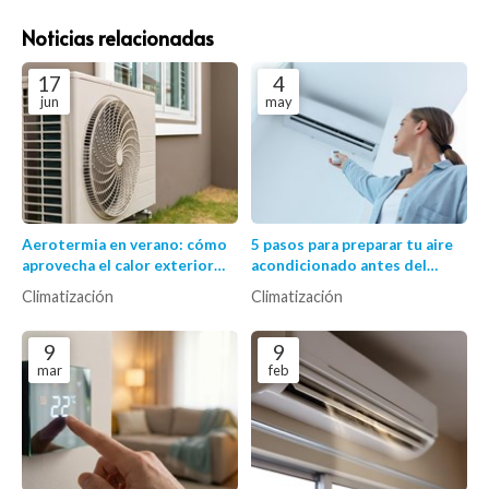
Noticias relacionadas
17
4
jun
may
Aerotermia en verano: cómo
5 pasos para preparar tu aire
aprovecha el calor exterior
acondicionado antes del
para refrigerar
verano
Climatización
Climatización
eficientemente
9
9
mar
feb